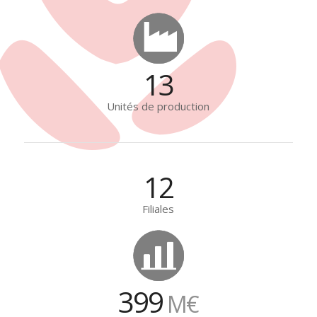
13
Unités de production
12
Filiales
399
M€