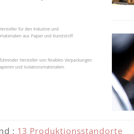
Hersteller für den Industrie-und
aterialien aus Papier und Kunststoff.
 führender Hersteller von flexiblen Verpackungen
pieren und Isolationsmaterialien.
nd :
+400 Mio. € konsolidierter